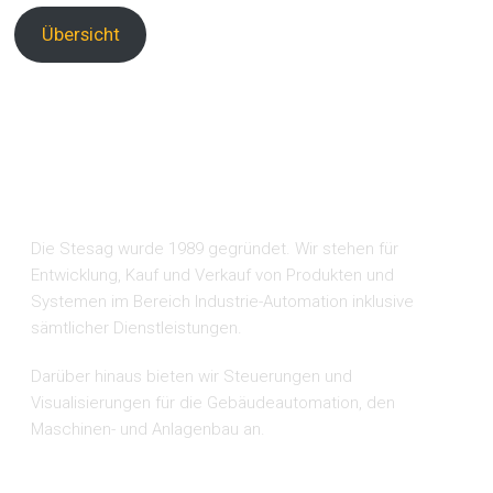
Übersicht
ÜBER UNS
Die Stesag wurde 1989 gegründet. Wir stehen für
Entwicklung, Kauf und Verkauf von Produkten und
Systemen im Bereich Industrie-Automation inklusive
sämtlicher Dienstleistungen.
Darüber hinaus bieten wir Steuerungen und
Visualisierungen für die Gebäudeautomation, den
Maschinen- und Anlagenbau an.