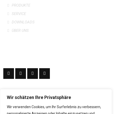
PRODUKTE
SERVICE
DOWNLOADS
ÜBER UNS
FOLLOW US
ON SOCIAL NETWORKS
NEWSLETTER
ABONNIEREN
Wir schätzen Ihre Privatsphäre
Wir verwenden Cookies, um Ihr Surferlebnis zu verbessern,
personalisierte Anzeigen oder Inhalte einzusetzen und