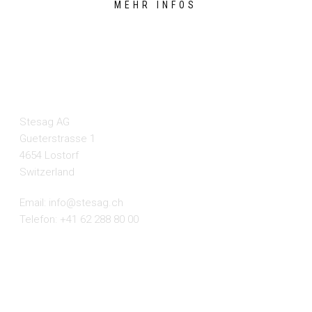
MEHR INFOS
KONTAKT
Stesag AG
Gueterstrasse 1
4654 Lostorf
Switzerland
Email:
info@stesag.ch
Telefon: +41 62 288 80 00
MENÜ