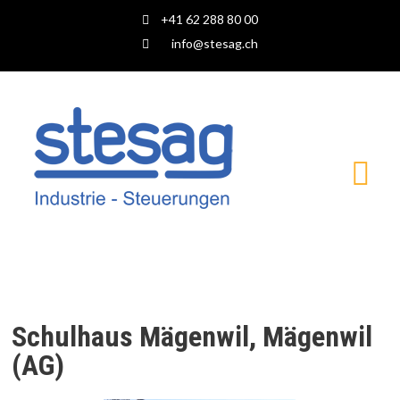
+41 62 288 80 00
info@stesag.ch
Steuerungen und Automationen
Schulhaus Mägenwil, Mägenwil
(AG)